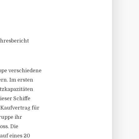
ahresbericht
uppe verschiedene
ern. Im ersten
atzkapazitäten
eser Schiffe
 Kaufvertrag für
ruppe ihr
oss. Die
kauf eines 20