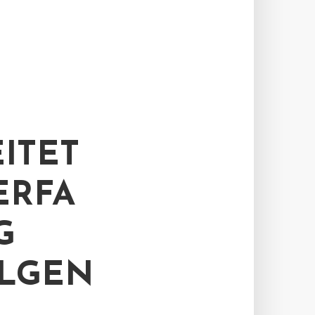
ITET
ERFA
G
OLGEN