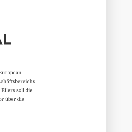
AL
f European
schäftsbereichs
ilers soll die
r über die