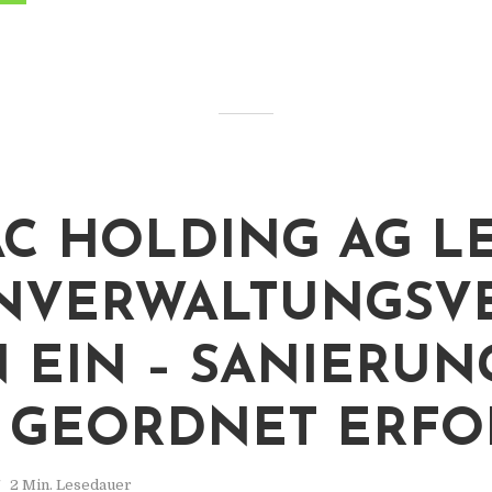
C HOLDING AG LE
NVERWALTUNGSV
 EIN – SANIERUN
 GEORDNET ERF
2 Min. Lesedauer