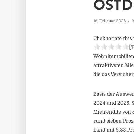
OSTD
16. Februar 2026
2
Click to rate this 
[T
Wohnimmobilien i
attraktivsten Mi
die das Versich
Basis der Auswer
2024 und 2025. S
Mietrendite von 
rund sieben Proz
Land mit 8,33 Pr