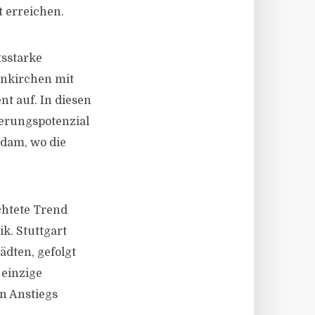
 erreichen.
tsstarke
enkirchen mit
nt auf. In diesen
gerungspotenzial
sdam, wo die
chtete Trend
k. Stuttgart
ädten, gefolgt
 einzige
n Anstiegs