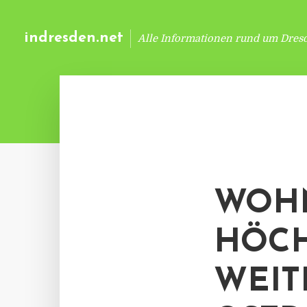
indresden.net
Alle Informationen rund um Dres
WOHN
HÖCH
WEIT