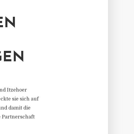
EN
GEN
und Itzehoer
kte sie sich auf
und damit die
e Partnerschaft