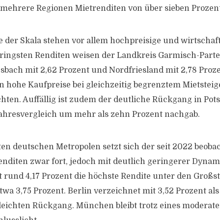
 mehrere Regionen Mietrenditen von über sieben Prozent
der Skala stehen vor allem hochpreisige und wirtschaf
eringsten Renditen weisen der Landkreis Garmisch-Part
esbach mit 2,62 Prozent und Nordfriesland mit 2,78 Proze
n hohe Kaufpreise bei gleichzeitig begrenztem Mietstei
chten. Auffällig ist zudem der deutliche Rückgang in Pot
ahresvergleich um mehr als zehn Prozent nachgab.
ten deutschen Metropolen setzt sich der seit 2022 beoba
enditen zwar fort, jedoch mit deutlich geringerer Dynami
t rund 4,17 Prozent die höchste Rendite unter den Großst
twa 3,75 Prozent. Berlin verzeichnet mit 3,52 Prozent als
leichten Rückgang. München bleibt trotz eines moderate