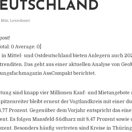
EUTSCHLAND
 Min. Lesedauer
post!
otal:
0
Average:
0
]
n Mittel- und Ostdeutschland bieten Anlegern auch 202
etrenditen. Das geht aus einer aktuellen Analyse von Ge
erungsfachmagazin AssCompakt berichtet.
tung sind knapp vier Millionen Kauf- und Mietangebote
pitzenreiter bleibt erneut der Vogtlandkreis mit einer d
8,77 Prozent. Gegenüber dem Vorjahr entspricht das ei
ent. Es folgen Mansfeld-Südharz mit 8,47 Prozent sowie 
ozent. Besonders häufig vertreten sind Kreise in Thüri