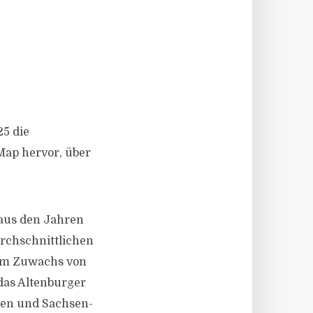
5 die
oMap hervor, über
 aus den Jahren
urchschnittlichen
nem Zuwachs von
das Altenburger
ngen und Sachsen-