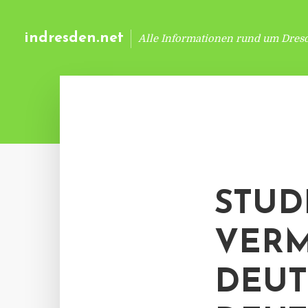
indresden.net
Alle Informationen rund um Dres
STUDI
VERM
DEUT