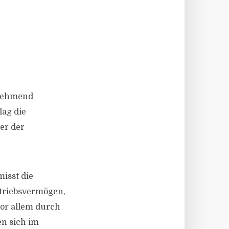
unehmend
lag die
er der
misst die
etriebsvermögen,
or allem durch
en sich im