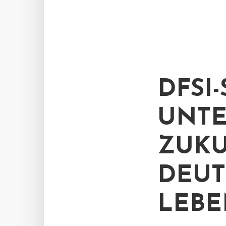
DFSI-
NTER
UKUN
EUTS
EBEN