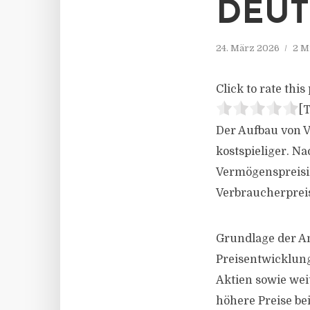
DEUT
24. März 2026
2 M
Click to rate this 
[T
Der Aufbau von 
kostspieliger. N
Vermögenspreisin
Verbraucherpreis
Grundlage der An
Preisentwicklung
Aktien sowie wei
höhere Preise be