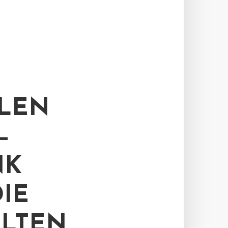
LEN
–
NK
IE
LTEN