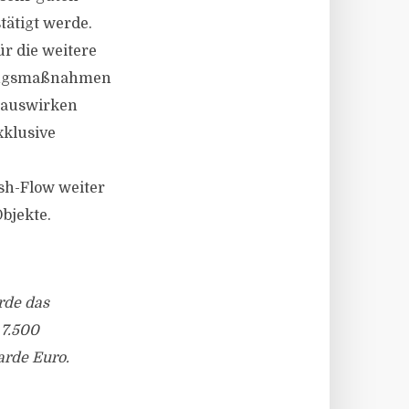
tätigt werde.
r die weitere
erungsmaßnahmen
s auswirken
xklusive
sh-Flow weiter
bjekte.
rde das
 7.500
arde Euro.