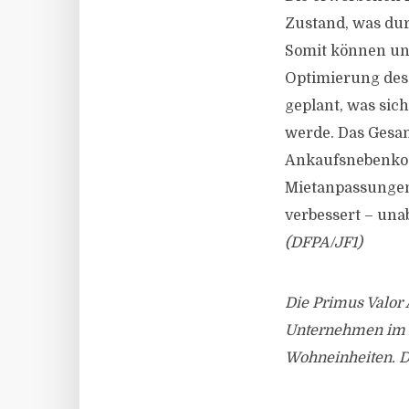
Zustand, was dur
Somit können unm
Optimierung des
geplant, was sich
werde. Das Gesam
Ankaufsnebenkost
Mietanpassungen
verbessert – una
(DFPA/JF1)
Die Primus Valor
Unternehmen im J
Wohneinheiten. D