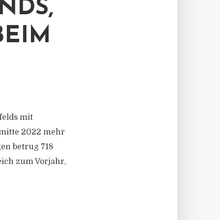
NDS,
BEIM
felds mit
smitte 2022 mehr
gen betrug 718
eich zum Vorjahr,