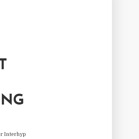
T
UNG
er Interhyp