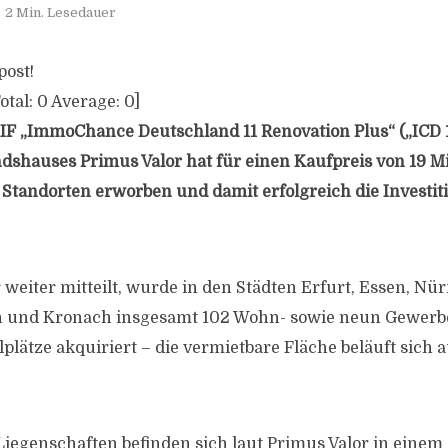
2 Min. Lesedauer
post!
otal:
0
Average:
0
]
F „ImmoChance Deutschland 11 Renovation Plus“ („ICD 1
hauses Primus Valor hat für einen Kaufpreis von 19 Mi
 Standorten erworben und damit erfolgreich die Investi
 weiter mitteilt, wurde in den Städten Erfurt, Essen, Nü
h und Kronach insgesamt 102 Wohn- sowie neun Gewerb
plätze akquiriert – die vermietbare Fläche beläuft sich 
iegenschaften befinden sich laut Primus Valor in einem