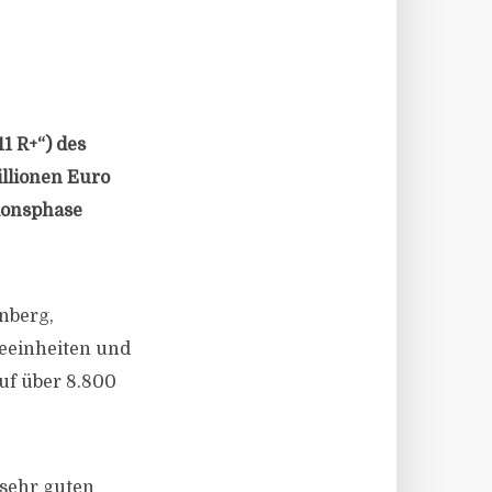
1 R+“) des
llionen Euro
tionsphase
rnberg,
eeinheiten und
auf über 8.800
 sehr guten