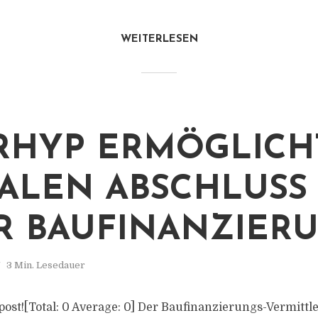
WEITERLESEN
RHYP ERMÖGLICH
TALEN ABSCHLUSS
R BAUFINANZIER
3 Min. Lesedauer
s post![Total: 0 Average: 0] Der Baufinanzierungs-Vermittl