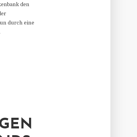
kenbank den
der
nun durch eine
.
ÖGEN