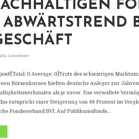
NACHHALTIGEN FO
 ABWÄRTSTREND 
ESCHÄFT
Min. Lesedauer
s post![Total: 0 Average: 0]Trotz des schwierigen Marktum
enen Börsenkursen hielten deutsche Anleger zur Jahre
ltigkeitsmerkmalen als je zuvor. Das verwaltete Vermö
 das entspricht einer Steigerung von 48 Prozent im Vergl
che Fondsverband BVI. Auf Publikumsfonds...