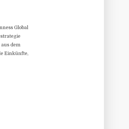
inness Global
strategie
n aus dem
le Einkünfte,