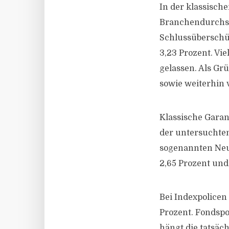
In der klassisch
Branchendurchsch
Schlussüberschüs
3,23 Prozent. Vi
gelassen. Als Gr
sowie weiterhin 
Klassische Garan
der untersuchten
sogenannten Neue
2,65 Prozent und
Bei Indexpolicen 
Prozent. Fondspo
hängt die tatsäc