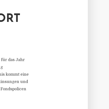
ORT
 für das Jahr
ng
nis kommt eine
rzinsungen und
d Fondspolicen