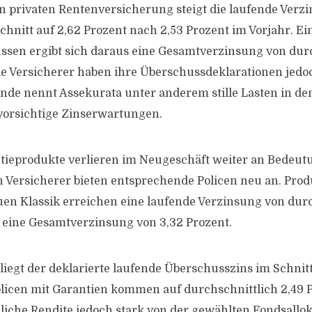
en privaten Rentenversicherung steigt die laufende Verz
nitt auf 2,62 Prozent nach 2,53 Prozent im Vorjahr. Ei
sen ergibt sich daraus eine Gesamtverzinsung von dur
ele Versicherer haben ihre Überschussdeklarationen jed
ünde nennt Assekurata unter anderem stille Lasten in de
vorsichtige Zinserwartungen.
tieprodukte verlieren im Neugeschäft weiter an Bedeutu
 Versicherer bieten entsprechende Policen neu an. Prod
n Klassik erreichen eine laufende Verzinsung von durc
 eine Gesamtverzinsung von 3,32 Prozent.
liegt der deklarierte laufende Überschusszins im Schnitt
licen mit Garantien kommen auf durchschnittlich 2,49 P
hliche Rendite jedoch stark von der gewählten Fondsallok