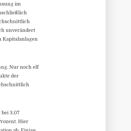
insung im
nschließlich
chschnittlich
och unverändert
n Kapitalanlagen
ng. Nur noch elf
ukte der
hschnittlich
 bei 3,07
rozent. Hier
ation ab. Einige