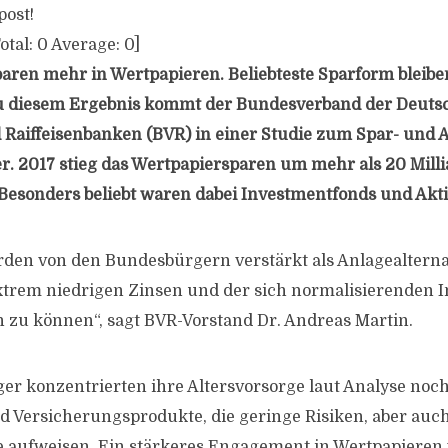
post!
otal:
0
Average:
0
]
aren mehr in Wertpapieren. Beliebteste Sparform bleibe
u diesem Ergebnis kommt der Bundesverband der Deuts
Raiffeisenbanken (BVR) in einer Studie zum Spar- und 
. 2017 stieg das Wertpapiersparen um mehr als 20 Milli
 Besonders beliebt waren dabei Investmentfonds und Akti
den von den Bundesbürgern verstärkt als Anlagealterna
xtrem niedrigen Zinsen und der sich normalisierenden In
n zu können“, sagt BVR-Vorstand Dr. Andreas Martin.
er konzentrierten ihre Altersvorsorge laut Analyse noch
 Versicherungsprodukte, die geringe Risiken, aber auch
e aufweisen. Ein stärkeres Engagement in Wertpapieren 