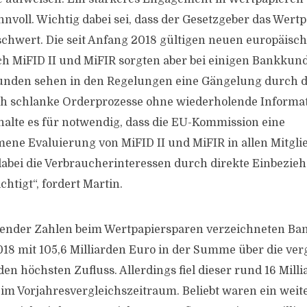
nvoll. Wichtig dabei sei, dass der Gesetzgeber das Wert
schwert. Die seit Anfang 2018 gültigen neuen europäisc
h MiFID II und MiFIR sorgten aber bei einigen Bankkun
Kunden sehen in den Regelungen eine Gängelung durch 
h schlanke Orderprozesse ohne wiederholende Informatio
 halte es für notwendig, dass die EU-Kommission eine
e Evaluierung von MiFID II und MiFIR in allen Mitgli
dabei die Verbraucherinteressen durch direkte Einbezie
htigt“, fordert Martin.
gender Zahlen beim Wertpapiersparen verzeichneten Ba
018 mit 105,6 Milliarden Euro in der Summe über die ve
en höchsten Zufluss. Allerdings fiel dieser rund 16 Mill
s im Vorjahresvergleichszeitraum. Beliebt waren ein weit