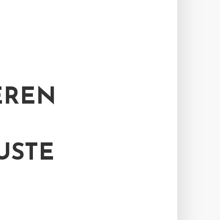
EREN
USTE