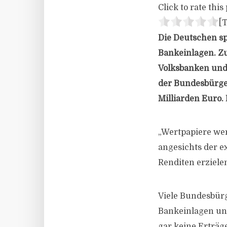
Click to rate this 
[T
Die Deutschen sp
Bankeinlagen. Z
Volksbanken und 
der Bundesbürger
Milliarden Euro.
„Wertpapiere wer
angesichts der e
Renditen erziele
Viele Bundesbürg
Bankeinlagen und
gar keine Erträg