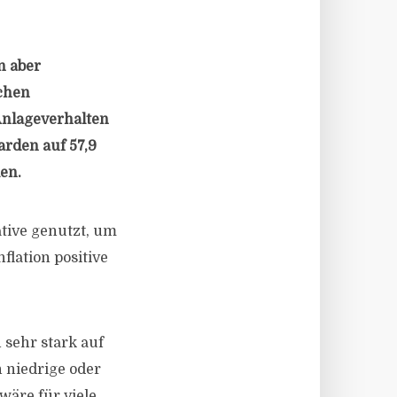
n aber
chen
Anlageverhalten
arden auf 57,9
en.
tive genutzt, um
flation positive
 sehr stark auf
 niedrige oder
wäre für viele