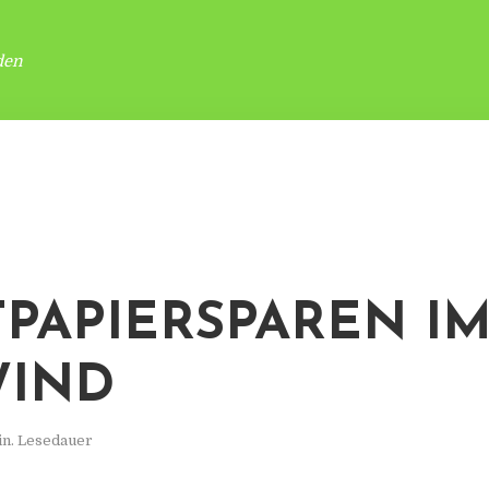
den
PAPIERSPAREN I
WIND
in. Lesedauer