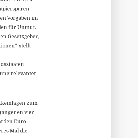
papiersparen
hen Vorgaben im
den für Unmut.
den Gesetzgeber,
nen“, stellt
edsstaaten
hung relevanter
nkeinlagen zum
rgangenen vier
iarden Euro
eres Mal die