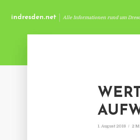
indresden.net
Alle Informationen rund um Dres
WERT
AUF
1. August 2018
2 M