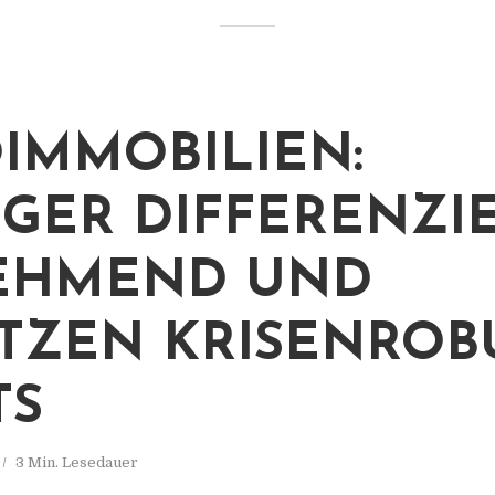
IMMOBILIEN:
GER DIFFERENZI
EHMEND UND
TZEN KRISENROB
TS
3 Min. Lesedauer