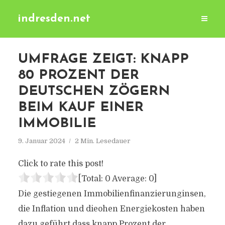
indresden.net
UMFRAGE ZEIGT: KNAPP
80 PROZENT DER
DEUTSCHEN ZÖGERN
BEIM KAUF EINER
IMMOBILIE
9. Januar 2024
2 Min. Lesedauer
Click to rate this post!
[Total:
0
Average:
0
]
Die gestiegenen Immobilienfinanzierunginsen,
die Inflation und dieohen Energiekosten haben
dazu geführt dass knapp Prozent der