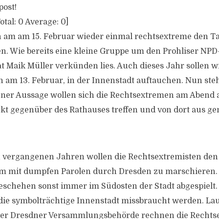
post!
otal:
0
Average:
0
]
n am am 15. Februar wieder einmal rechtsextreme den 
. Wie bereits eine kleine Gruppe um den Prohliser NPD
at
Maik Müller verkünden lies. Auch dieses Jahr sollen w
am 13. Februar, in der Innenstadt auftauchen. Nun ste
gener Aussage wollen sich die Rechtsextremen
am Abend 
ekt gegenüber des Rathauses treffen und von dort aus 
n vergangenen Jahren wollen die Rechtsextremisten de
m mit dumpfen Parolen durch
Dresden
zu marschieren. 
Geschehen sonst immer im Südosten der Stadt abgespielt. 
die symbolträchtige Innenstadt missbraucht werden. Lau
er Dresdner Versammlungsbehörde rechnen die
Rechts