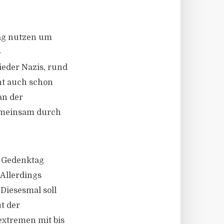
Tag nutzen um
-
ieder Nazis, rund
ht auch schon
an der
gemeinsam durch
n Gedenktag
Allerdings
Diesesmal soll
t der
extremen
mit bis