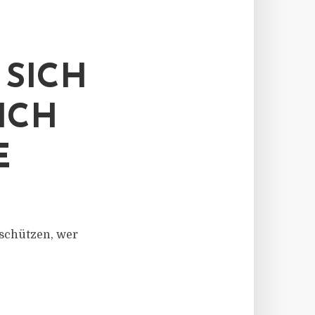
 SICH
ICH
E
 schützen, wer