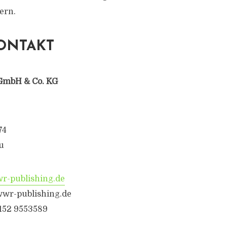
ern.
ONTAKT
GmbH & Co. KG
74
u
-publishing.de
wr-publishing.de
6152 9553589