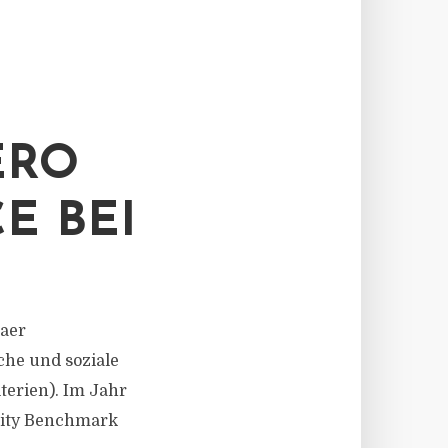
ERO
E BEI
haer
che und soziale
erien). Im Jahr
ility Benchmark