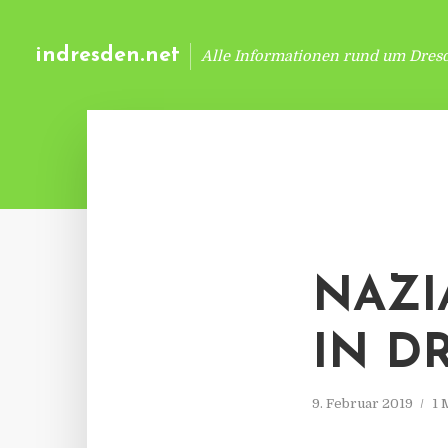
indresden.net
Alle Informationen rund um Dres
NAZI
IN D
9. Februar 2019
1 