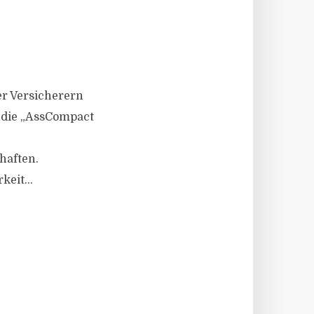
er Versicherern
tudie „AssCompact
haften.
eit...