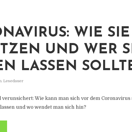
NAVIRUS: WIE SIE
TZEN UND WER S
EN LASSEN SOLLT
n. Lesedauer
 verunsichert: Wie kann man sich vor dem Coronavirus
en lassen und wo wendet man sich hin?