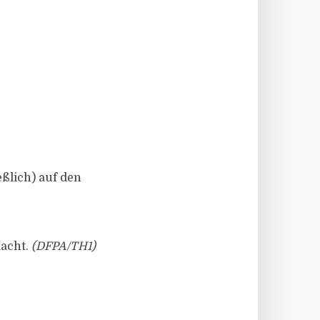
ßlich) auf den
acht.
(DFPA/TH1)