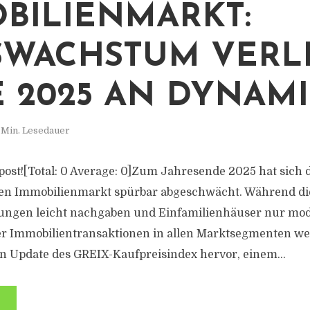
BILIENMARKT:
SWACHSTUM VERL
 2025 AN DYNAM
 Min. Lesedauer
s post![Total: 0 Average: 0]Zum Jahresende 2025 hat sich 
en Immobilienmarkt spürbar abgeschwächt. Während die
gen leicht nachgaben und Einfamilienhäuser nur mode
r Immobilientransaktionen in allen Marktsegmenten wei
n Update des GREIX-Kaufpreisindex hervor, einem...