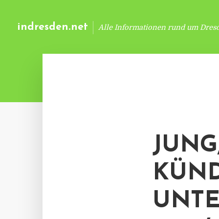
indresden.net
Alle Informationen rund um Dres
JUNG,
KÜND
UNT