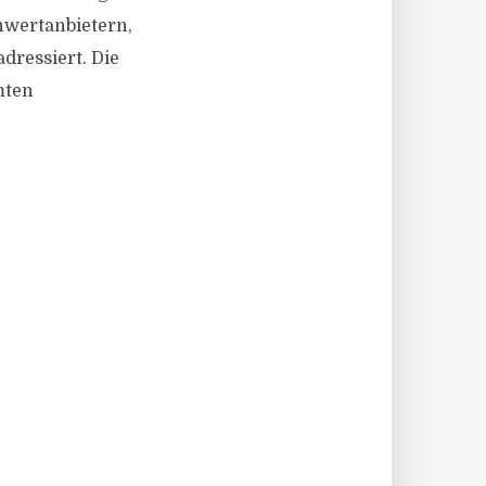
hwertanbietern,
dressiert. Die
mten