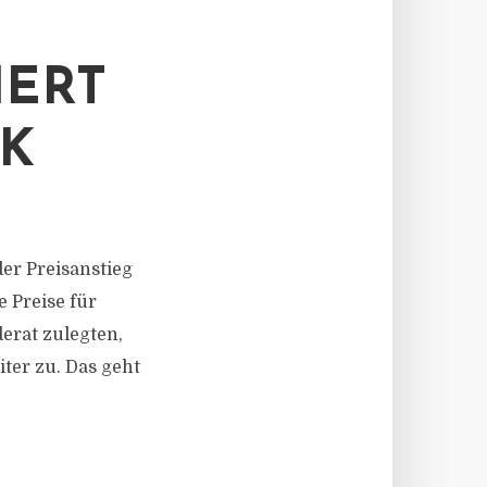
IERT
IK
der Preisanstieg
 Preise für
rat zulegten,
ter zu. Das geht