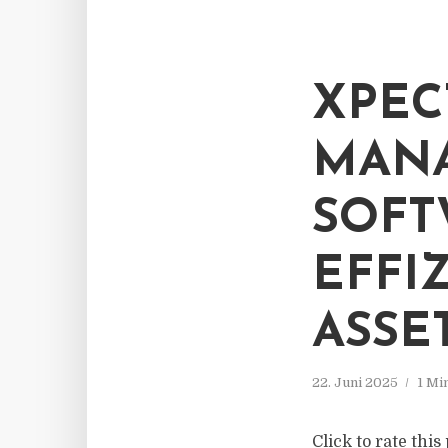
XPEC
MANA
SOFT
EFFI
ASS
22. Juni 2025
1 Mi
Click to rate thi