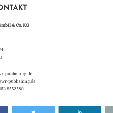
ONTAKT
GmbH & Co. KG
74
u
r-publishing.de
wr-publishing.de
6152 9553589