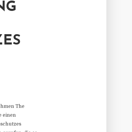
NG
ZES
rnehmen The
e einen
sschutzes