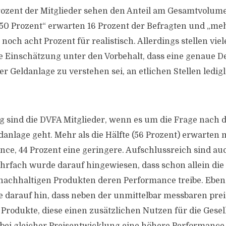
Prozent der Mitglieder sehen den Anteil am Gesamtvolumen
u 50 Prozent“ erwarten 16 Prozent der Befragten und „meh
och acht Prozent für realistisch. Allerdings stellen vie
re Einschätzung unter den Vorbehalt, dass eine genaue De
r Geldanlage zu verstehen sei, an etlichen Stellen ledig
g sind die DVFA Mitglieder, wenn es um die Frage nach
anlage geht. Mehr als die Hälfte (56 Prozent) erwarten mi
ce, 44 Prozent eine geringere. Aufschlussreich sind au
rfach wurde darauf hingewiesen, dass schon allein die
nachhaltigen Produkten deren Performance treibe. Eben
 darauf hin, dass neben der unmittelbar messbaren prei
Produkte, diese einen zusätzlichen Nutzen für die Gesell