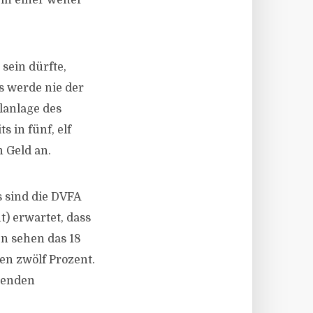
in einer weiter
 sein dürfte,
es werde nie der
lanlage des
 in fünf, elf
 Geld an.
s sind die DVFA
t) erwartet, dass
en sehen das 18
en zwölf Prozent.
henden