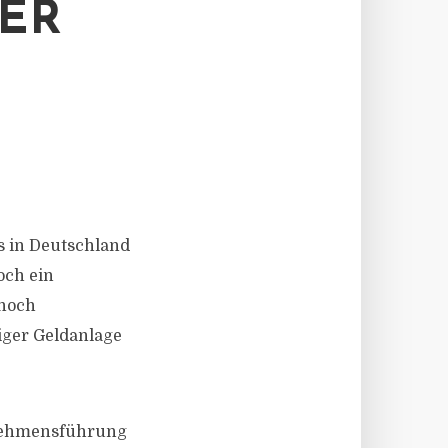
ER
s in Deutschland
och ein
 noch
iger Geldanlage
rnehmensführung