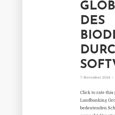
GLOB
DES
BIOD
DURC
SOF
7. November 2024
Click to rate th
Landbanking Grou
bedeutenden Schr