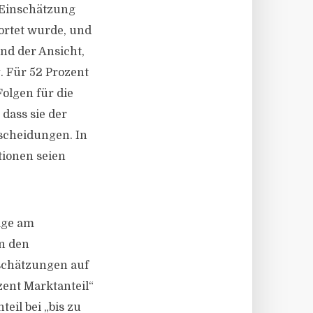
 Einschätzung
ortet wurde, und
ind der Ansicht,
 Für 52 Prozent
olgen für die
dass sie der
scheidungen. In
tionen seien
lage am
in den
nschätzungen auf
zent Marktanteil“
eil bei „bis zu