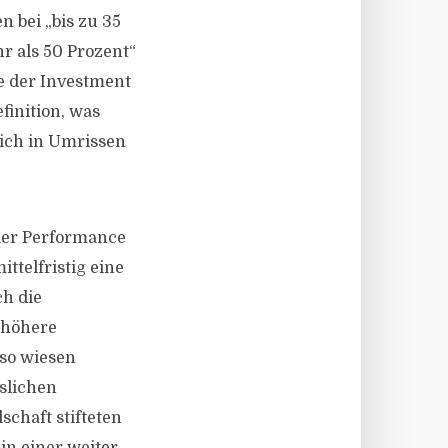
 bei „bis zu 35
r als 50 Prozent“
le der Investment
finition, was
lich in Umrissen
 der Performance
ttelfristig eine
ch die
 höhere
so wiesen
slichen
schaft stifteten