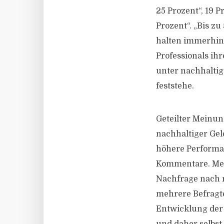
25 Prozent“, 19 
Prozent“. „Bis z
halten immerhin n
Professionals ih
unter nachhaltige
feststehe.
Geteilter Meinun
nachhaltiger Geld
höhere Performan
Kommentare. Meh
Nachfrage nach 
mehrere Befragte
Entwicklung der 