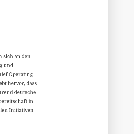
n sich an den
ng und
ief Operating
ebt hervor, dass
ährend deutsche
ereitschaft in
len Initiativen