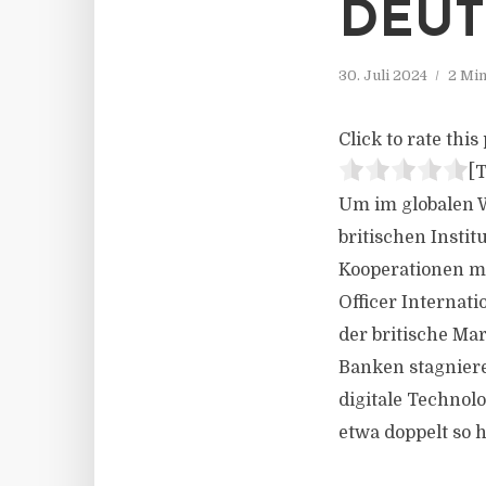
DEUT
30. Juli 2024
2 Min
Click to rate this 
[T
Um im globalen W
britischen Instit
Kooperationen mi
Officer Internat
der britische Ma
Banken stagnieren
digitale Technolo
etwa doppelt so 