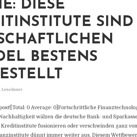
E: DIESE
ITINSTITUTE SIND
SCHAFTLICHEN
EL BESTENS
ESTELLT
. Lesedauer
s post![Total: 0 Average: 0]Fortschrittliche Finanztechno
Nachhaltigkeit wälzen die deutsche Bank- und Sparkass
e Kreditinstitute fusionieren oder verschwinden ganz vo
inanzinstitute dünnt immer weiter aus. Diesem Wettbew