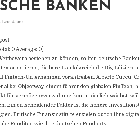
SCHE BANKEN
. Lesedauer
post!
otal:
0
Average:
0
]
ettbewerb bestehen zu können, sollten deutsche Banke
uten orientieren, die bereits erfolgreich die Digitalisieru
t Fintech-Unternehmen vorantreiben. Alberto Cuccu, Ch
ional bei Objectway, einem führenden globalen FinTech, h
rkt für Vermögensverwaltung kontinuierlich wächst, w
. Ein entscheidender Faktor ist die höhere Investitionsb
gien: Britische Finanzinstitute erzielen durch ihre digita
hohe Renditen wie ihre deutschen Pendants.