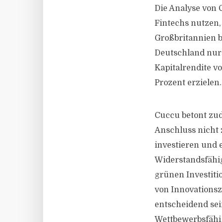
Die Analyse von 
Fintechs nutzen,
Großbritannien b
Deutschland nur 2
Kapitalrendite v
Prozent erzielen.
Cuccu betont zud
Anschluss nicht 
investieren und e
Widerstandsfähig
grünen Investiti
von Innovations
entscheidend sei
Wettbewerbsfähig