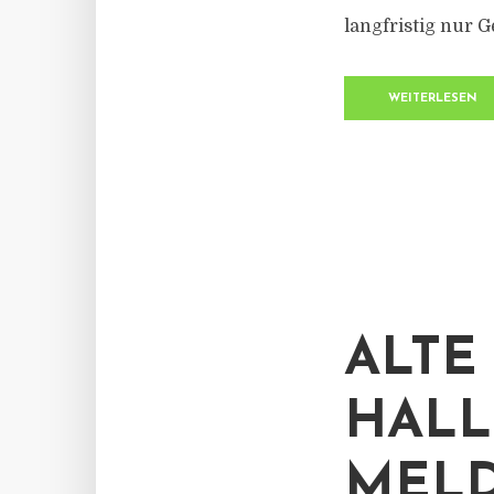
langfristig nur G
WEITERLESEN
ALTE
HALL
MELD