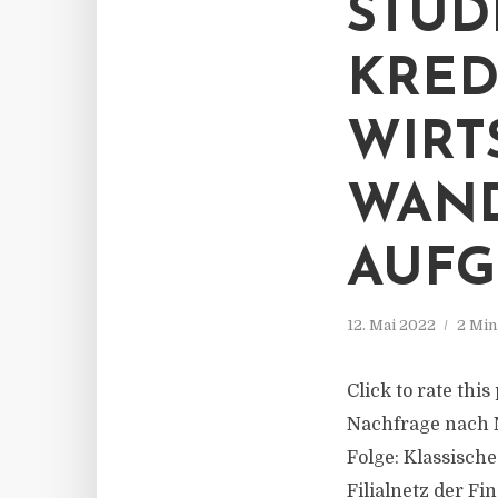
STUDI
KRED
WIRT
WAND
AUFG
12. Mai 2022
2 Min
Click to rate thi
Nachfrage nach 
Folge: Klassisch
Filialnetz der F