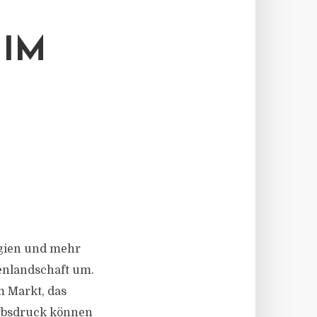
 IM
logien und mehr
enlandschaft um.
m Markt, das
erbsdruck können