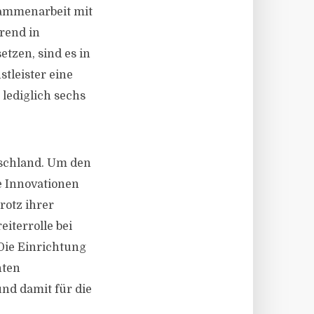
usammenarbeit mit
rend in
etzen, sind es in
stleister eine
lediglich sechs
tschland. Um den
e Innovationen
rotz ihrer
iterrolle bei
Die Einrichtung
nten
und damit für die