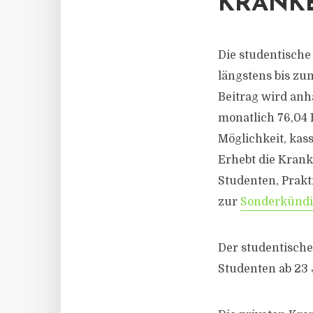
KRANK
Die studentische
längstens bis zu
Beitrag wird anh
monatlich 76,04 
Möglichkeit, ka
Erhebt die Krank
Studenten, Prakt
zur
Sonderkünd
Der studentische
Studenten ab 23 