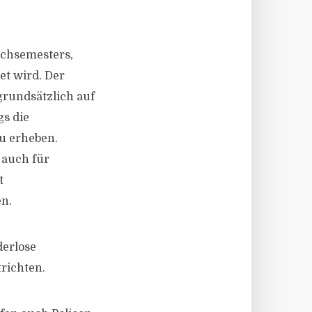
achsemesters,
et wird. Der
grundsätzlich auf
gs die
u erheben.
 auch für
t
en.
derlose
richten.