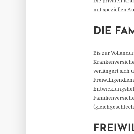
Die privaten Kr
mit speziellen A
DIE FA
Bis zur Vollendu
Krankenversicher
verlängert sich 
Freiwilligendiens
Entwicklungshelf
Familienversiche
(gleichgeschlech
FREIWI