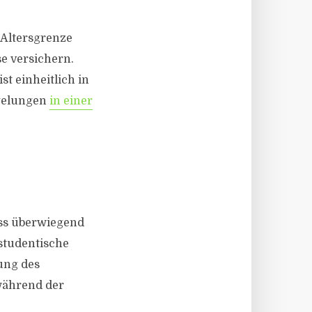
 Altersgrenze
se versichern.
t einheitlich in
egelungen
in einer
uss überwiegend
studentische
ung des
 während der