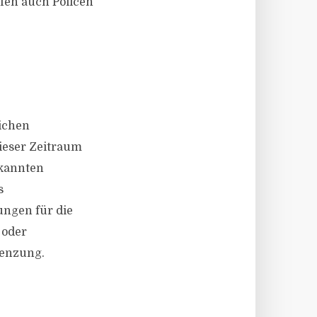
fen auch Policen
lichen
Dieser Zeitraum
rkannten
s
ungen für die
 oder
renzung.