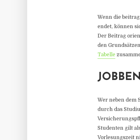
Wenn die beitrag
endet, können si
Der Beitrag orie
den Grundsätzen
Tabelle
zusammen
JOBBE
Wer neben dem St
durch das Studi
Versicherungspfl
Studenten gilt a
Vorlesungszeit n