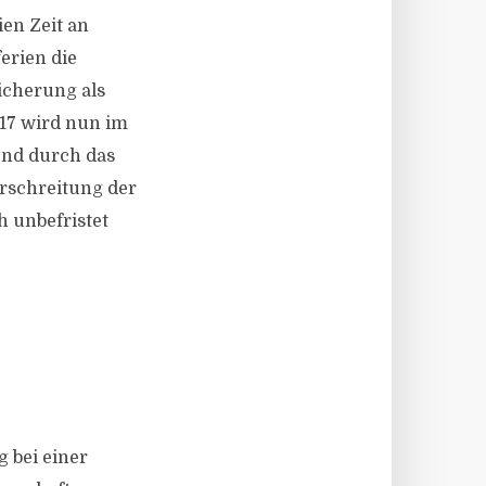
en Zeit an
erien die
icherung als
017 wird nun im
gend durch das
rschreitung der
h unbefristet
g bei einer