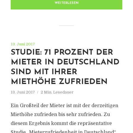
WEITERLESEN
13. Juni 2017
STUDIE: 71 PROZENT DER
MIETER IN DEUTSCHLAND
SIND MIT IHRER
MIETHÖHE ZUFRIEDEN
INDRESDEN.NET
13. Juni 2017
2 Min. Lesedauer
Ein Großteil der Mieter ist mit der derzeitigen
Alle Informationen rund um Dresden
Miethöhe zufrieden bis sehr zufrieden. Zu
diesem Ergebnis kommt die repräsentative
Studie „Mieterzufriedenheit in Deutschland“,