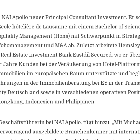
 NAI Apollo neuer Principal Consultant Investment. Er sc
cole hôtelière de Lausanne mit einem Bachelor of Scienc
spitality Management (Hons) mit Schwerpunkt in Strateg
foliomanagement und M&A ab. Zuletzt arbeitete Hemsley 
 Real Estate Investment Bank Eastdil Secured, wo er über
 Jahre Kunden bei der Veräußerung von Hotel-Plattform
mmobilien im europäischen Raum unterstützte und begle
hrungen in der Immobilienberatung bei EY in der Trans
lity Deutschland sowie in verschiedenen operativen Posi
Hongkong, Indonesien und Philippinen.
 Geschäftsführerin bei NAI Apollo, fügt hinzu: „Mit Mich
ervorragend ausgebildete Branchenkenner mit internat