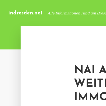
indresden.net
Alle Informationen rund um Dres
NAI 
WEIT
IMMO