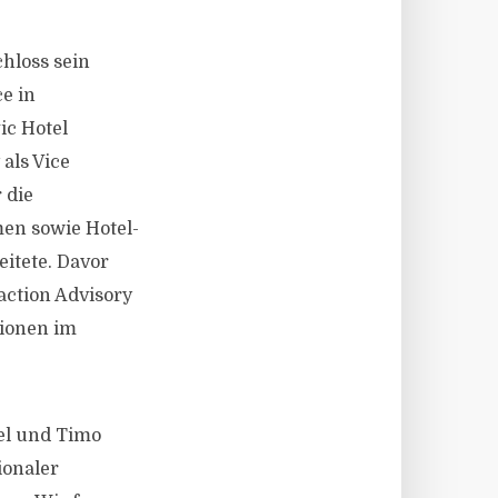
hloss sein
e in
ic Hotel
als Vice
 die
en sowie Hotel-
itete. Davor
action Advisory
tionen im
ael und Timo
ionaler