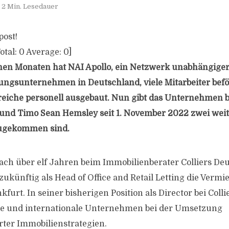
2 Min. Lesedauer
post!
otal:
0
Average:
0
]
nen Monaten hat NAI Apollo, ein Netzwerk unabhängige
ngsunternehmen in Deutschland, viele Mitarbeiter bef
eiche personell ausgebaut. Nun gibt das Unternehmen b
und Timo Sean Hemsley seit 1. November 2022 zwei weit
zugekommen sind.
h über elf Jahren beim Immobilienberater Colliers De
 zukünftig als Head of Office and Retail Letting die Vermi
furt. In seiner bisherigen Position als Director bei Coll
ale und internationale Unternehmen bei der Umsetzung
rter Immobilienstrategien.