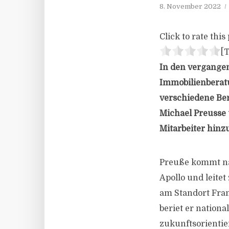
8. November 2022
Click to rate this 
[T
In den vergange
Immobilienberatu
verschiedene Ber
Michael Preusse 
Mitarbeiter hin
Preuße kommt nac
Apollo und leitet
am Standort Frank
beriet er nation
zukunftsorientie