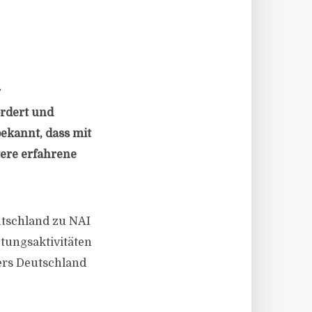
r
ördert und
ekannt, dass mit
ere erfahrene
utschland zu NAI
etungsaktivitäten
iers Deutschland