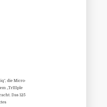
iq“, die Micro-
em „TrIIIple
racht. Das 125
ztes