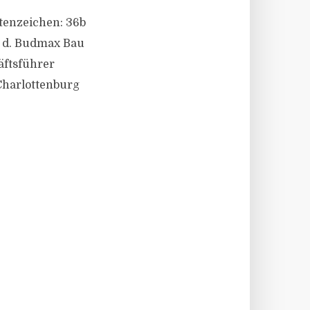
ktenzeichen: 36b
n d. Budmax Bau
äftsführer
Charlottenburg