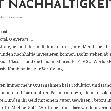
T NACHHALTIGKEI
 Min. Lesedauer
post!
otal:
0
Average:
0
]
strategie hat Inter im Rahmen ihrer „Inter MeinLeben Pri
Kunden nachhaltig investieren können. Dafür stehen ab s
ion Classic“ und die beiden iShares-ETF „MSCI World S
assiv-Kombination zur Verfügung.
ten immer mehr Unternehmen bei Produktion und Hande
honen und fair mit ihren Partnern umzugehen. In solch
re Kunden ihr Geld mit einem guten Gewissen“, betont In
r Dr. Michael Solf. „Wir freuen uns, dass wir dem verän