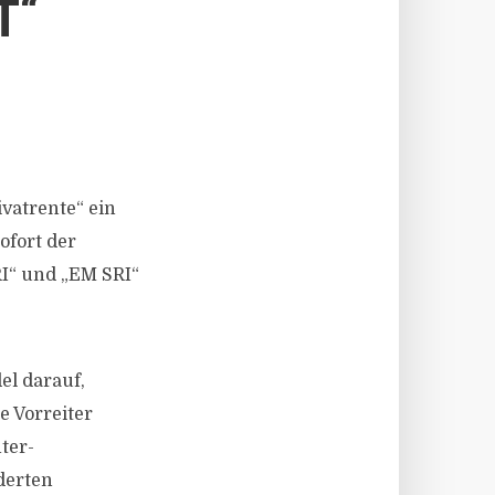
T“
vatrente“ ein
ofort der
RI“ und „EM SRI“
l darauf,
e Vorreiter
ter-
derten