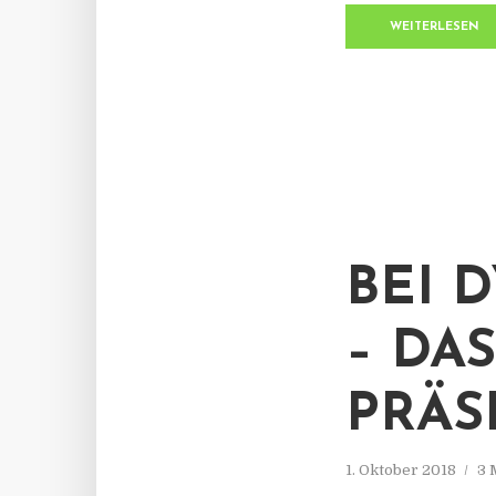
WEITERLESEN
BEI 
– DA
PRÄS
1. Oktober 2018
3 