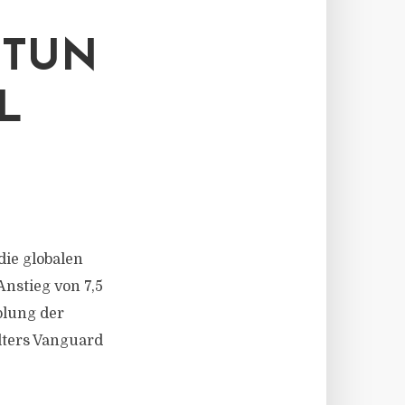
TTUN
L
die globalen
nstieg von 7,5
plung der
ters Vanguard