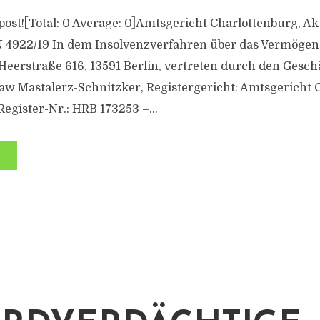
s post![Total: 0 Average: 0]Amtsgericht Charlottenburg, A
IN 4922/19 In dem Insolvenzverfahren über das Vermöge
eerstraße 616, 13591 Berlin, vertreten durch den Gesch
law Mastalerz-Schnitzker, Registergericht: Amtsgericht 
egister-Nr.: HRB 173253 –...