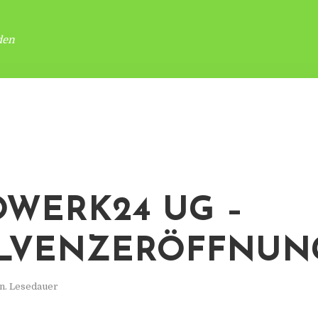
den
WERK24 UG –
LVENZERÖFFNUN
n. Lesedauer