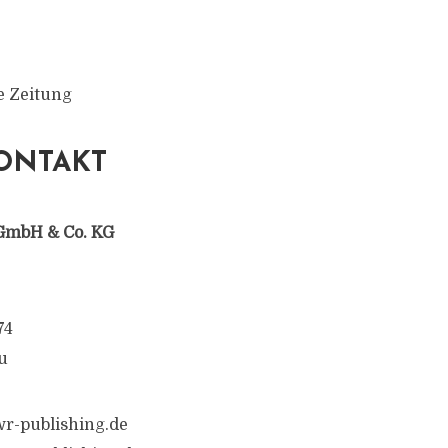
e Zeitung
ONTAKT
GmbH & Co. KG
74
u
r-publishing.de