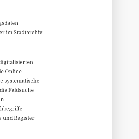
gsdaten
er im Stadtarchiv
igitalisierten
ie Online-
ie systematische
die Feldsuche
en
hbegriffe.
e und Register