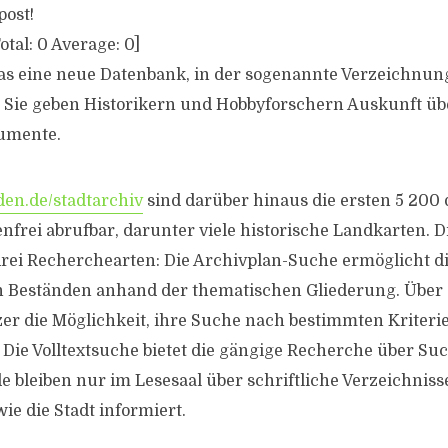
post!
otal:
0
Average:
0
]
as eine neue Datenbank, in der sogenannte Verzeichnun
. Sie geben Historikern und Hobbyforschern Auskunft üb
umente.
en.de/stadtarchiv
sind darüber hinaus die ersten 5 200 d
nfrei abrufbar, darunter viele historische Landkarten. D
 drei Recherchearten: Die Archivplan-Suche ermöglicht d
n Beständen anhand der thematischen Gliederung. Über 
zer die Möglichkeit, ihre Suche nach bestimmten Kriteri
Die Volltextsuche bietet die gängige Recherche über Suc
e bleiben nur im Lesesaal über schriftliche Verzeichniss
ie die Stadt informiert.