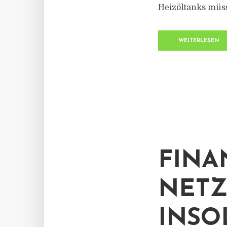
Heizöltanks müs
WEITERLESEN
FINA
NETZ
INSO