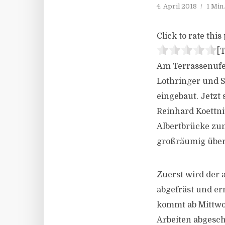
4. April 2018
1 Min
Click to rate this 
[T
Am Terrassenufe
Lothringer und S
eingebaut. Jetzt 
Reinhard Koettni
Albertbrücke zum
großräumig über 
Zuerst wird der 
abgefräst und er
kommt ab Mittwoc
Arbeiten abgesch