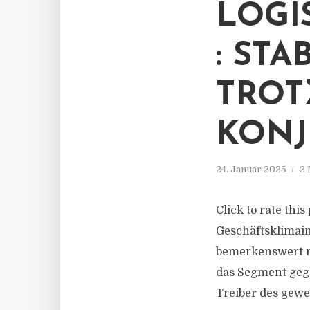
LOGI
: ST
TROT
KON
24. Januar 2025
2 
Click to rate this
Geschäftsklimain
bemerkenswert r
das Segment gege
Treiber des gewe