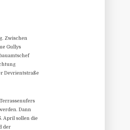
g. Zwischen
ue Gullys
enbauamtschef
ichtung
r Devrientstraße
 Terrassenufers
 werden. Dann
 April sollen die
d der