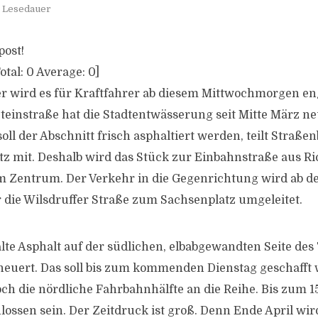
. Lesedauer
post!
otal:
0
Average:
0
]
r wird es für Kraftfahrer ab diesem Mittwochmorgen en
teinstraße hat die Stadtentwässerung seit Mitte März ne
soll der Abschnitt frisch asphaltiert werden, teilt Straß
tz mit. Deshalb wird das Stück zur Einbahnstraße aus R
 Zentrum. Der Verkehr in die Gegenrichtung wird ab de
die Wilsdruffer Straße zum Sachsenplatz umgeleitet.
alte Asphalt auf der südlichen, elbabgewandten Seite des
neuert. Das soll bis zum kommenden Dienstag geschafft
h die nördliche Fahrbahnhälfte an die Reihe. Bis zum 15.
lossen sein. Der Zeitdruck ist groß. Denn Ende April wir