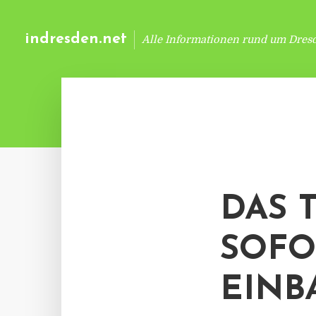
indresden.net
Alle Informationen rund um Dres
DAS 
SOFO
EINB