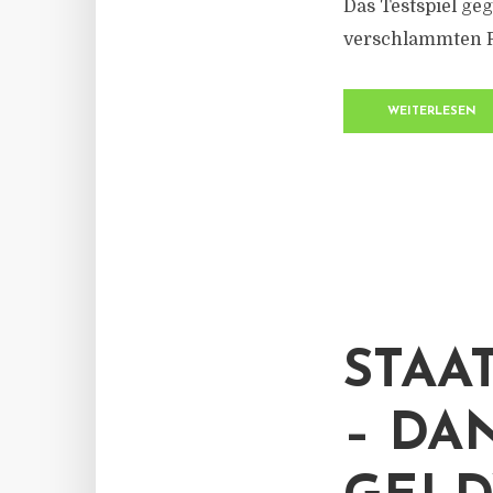
Das Testspiel ge
verschlammten Ra
WEITERLESEN
STAA
– DA