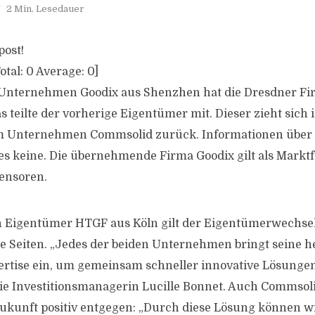
2 Min. Lesedauer
post!
otal:
0
Average:
0
]
 Unternehmen Goodix aus Shenzhen hat die Dresdner F
teilte der vorherige Eigentümer mit. Dieser zieht sich 
m Unternehmen Commsolid zurück. Informationen über 
 es keine. Die übernehmende Firma Goodix gilt als Markt
ensoren.
Eigentümer HTGF aus Köln gilt der Eigentümerwechsel a
de Seiten. „Jedes der beiden Unternehmen bringt seine 
ertise ein, um gemeinsam schneller innovative Lösunge
 die Investitionsmanagerin Lucille Bonnet. Auch Commsol
Zukunft positiv entgegen: „Durch diese Lösung können wi