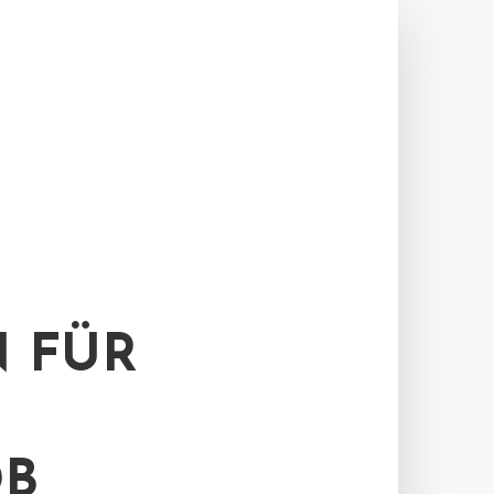
 FÜR
DB