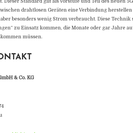
. Dieser Standard gilt als Vorstufe und Teil des neuen 5
 zwischen drahtlosen Geräten eine Verbindung herstellen 
ür aber besonders wenig Strom verbraucht. Diese Technik 
ngen“ zu Einsatz kommen, die Monate oder gar Jahre a
skommen müssen.
ONTAKT
GmbH & Co. KG
74
u