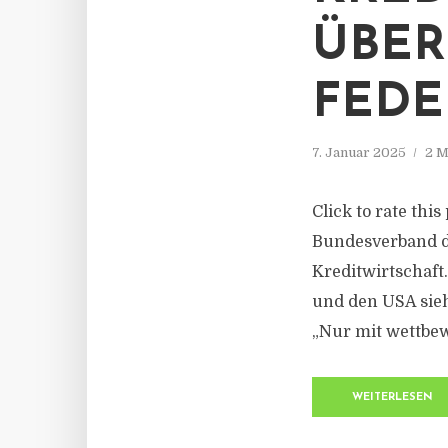
ÜBE
FED
7. Januar 2025
2 M
Click to rate thi
Bundesverband d
Kreditwirtschaft
und den USA sieh
„Nur mit wettbew
WEITERLESEN