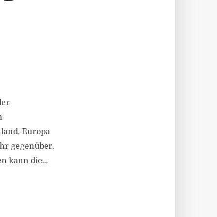
der
n
hland, Europa
ahr gegenüber.
n kann die...