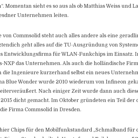
“. Momentan sieht es so aus als ob Matthias Weiss und L
resdner Unternehmen leiten.
e von Commsolid steht auch alles andere als eine geradl
ztendich geht alles auf die TU-Ausgründung von System
als Entwicklungsfirma für WLAN-Funkchips im Einsatz. 
-NXP das Unternehmen. Als auch die holländische Firm
n die Ingenieure kurzerhand selbst ein neues Unterneh
ma Blue Wonder wurde 2010 wiederum von Infineon gek
weiterveräußert. Nach einiger Zeit wurde dann auch dies
2015 dicht gemacht. Im Oktober gründeten ein Teil der
r die Firma Commsolid in Dresden.
ier Chips für den Mobilfunkstandard „Schmalband für d