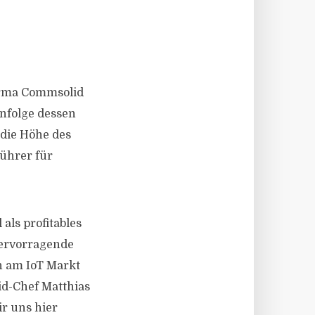
irma Commsolid
infolge dessen
die Höhe des
führer für
ls profitables
hervorragende
n am IoT Markt
id-Chef Matthias
r uns hier