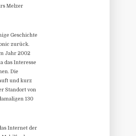
ars Melzer
inige Geschichte
onic zurück.
Im Jahr 2002
a das Interesse
men. Die
auft und kurz
er Standort von
 damaligen 130
as Internet der