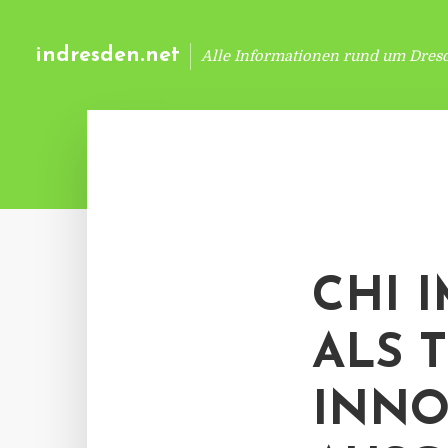
indresden.net
Alle Informationen rund um Dres
CHI 
ALS 
INNO