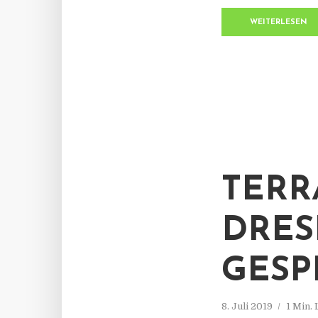
WEITERLESEN
TERR
DRES
GESP
8. Juli 2019
1 Min.