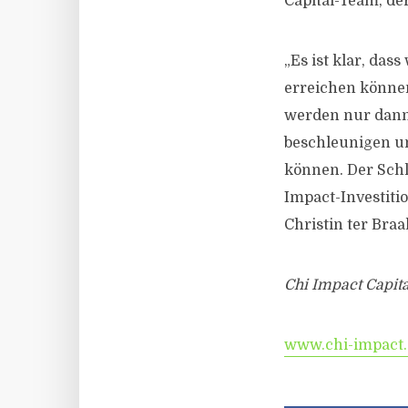
Capital-Team, de
„Es ist klar, das
erreichen können
werden nur dann
beschleunigen un
können. Der Schl
Impact-Investiti
Christin ter Bra
Chi Impact Capita
www.chi-impact