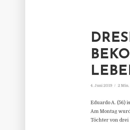
DRES
BEK
LEBE
4. Juni 2019
2 Min.
Eduardo A. (56) i
Am Montag wurde 
Töchter von drei