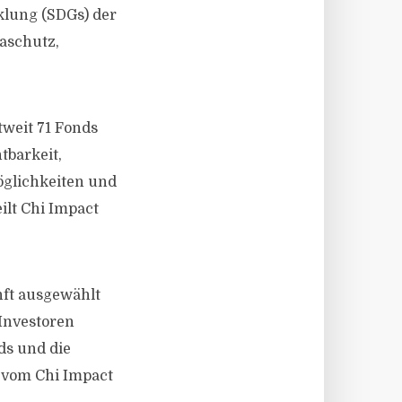
klung (SDGs) der
maschutz,
tweit 71 Fonds
barkeit,
öglichkeiten und
ilt Chi Impact
nft ausgewählt
Investoren
ds und die
l vom Chi Impact