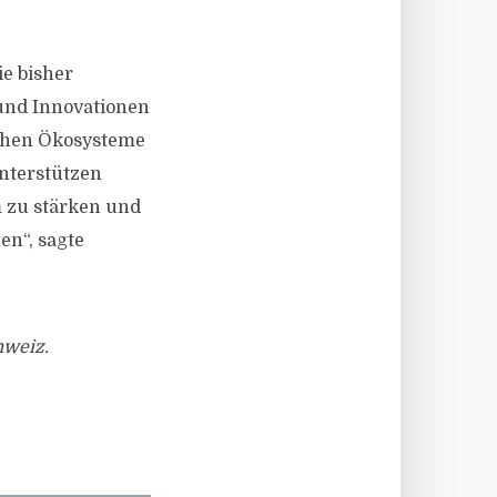
ie bisher
 und Innovationen
chen Ökosysteme
unterstützen
m zu stärken und
en“, sagte
hweiz.