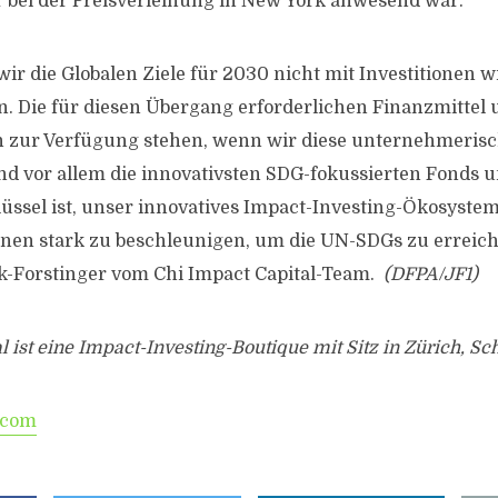
r bei der Preisverleihung in New York anwesend war.
s wir die Globalen Ziele für 2030 nicht mit Investitionen w
. Die für diesen Übergang erforderlichen Finanzmittel
 zur Verfügung stehen, wenn wir diese unternehmeris
d vor allem die innovativsten SDG-fokussierten Fonds 
üssel ist, unser innovatives Impact-Investing-Ökosyste
onen stark zu beschleunigen, um die UN-SDGs zu erreich
ak-Forstinger vom Chi Impact Capital-Team.
(DFPA/JF1)
l ist eine Impact-Investing-Boutique mit Sitz in Zürich, Sc
.com