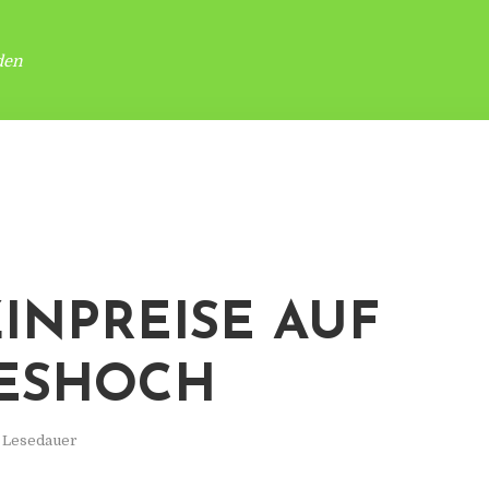
den
INPREISE AUF
ESHOCH
. Lesedauer