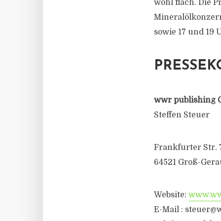
wohl flach. Die P
Mineralölkonzern
sowie 17 und 19 
PRESSEK
wwr publishing 
Steffen Steuer
Frankfurter Str. 
64521 Groß-Gera
Website:
www.wwr
E-Mail :
steuer@w