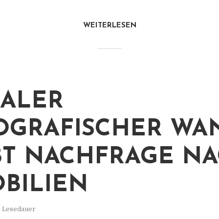
WEITERLESEN
ALER
GRAFISCHER WA
BT NACHFRAGE N
BILIEN
. Lesedauer